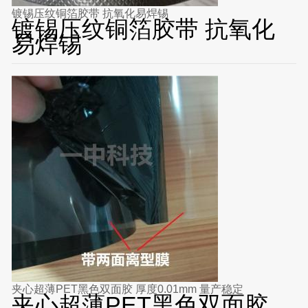
镀锡压纹铜箔胶带 抗氧化易焊锡
镀锡压纹铜箔胶带 抗氧化
易焊锡
夹心超薄PET黑色双面胶 厚度0.01mm 量产稳定
夹心超薄PET黑色双面胶