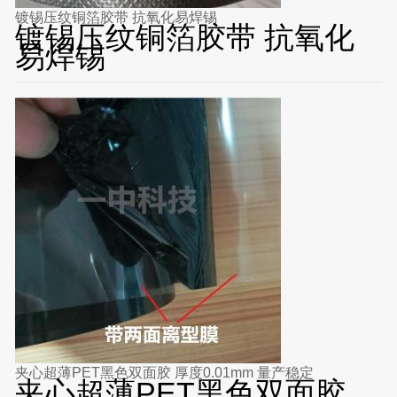
镀锡压纹铜箔胶带 抗氧化易焊锡
镀锡压纹铜箔胶带 抗氧化
易焊锡
夹心超薄PET黑色双面胶 厚度0.01mm 量产稳定
夹心超薄PET黑色双面胶