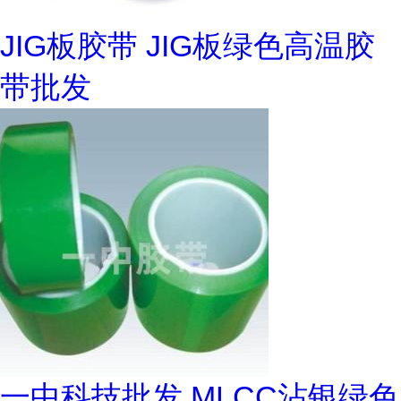
JIG板胶带 JIG板绿色高温胶
带批发
一中科技批发 MLCC沾银绿色