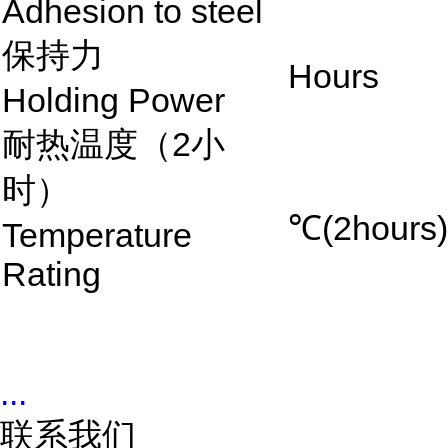
Adhesion to steel
保持力
Hours
Holding Power
耐热温度（2小
时）
℃(2hours)
Temperature
Rating
...
联系我们