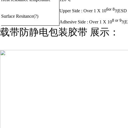
6
or 8
Upper Side : Over 1 X 10
?
(ESD 
Surface Resitance(?)
8 or 9
Adhesive Side : Over 1 X 10
?(E
载带防静电包装胶带 展示：