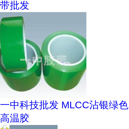
带批发
一中科技批发 MLCC沾银绿色
高温胶