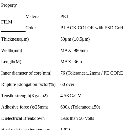
Property
Material
PET
FILM
Color
BLACK COLOR with ESD Grid
Thickness(μm)
50μm (±0.5μm)
Width(mm)
MAX. 980mm
Length(M)
MAX. 36m
Inner diameter of core(mm)
76 (Tolerance:±2mm) / PE CORE
Rupture Elongation factor(%)
60 over
Tensile strength(Kg/cm2)
4.5KG/CM
Adhesive force (g/25mm)
600g (Tolerance:±50)
Dielectrical Breakdown
Less than 50 Volts
Heat resistance temperature
120℃