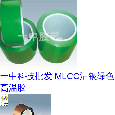
一中科技批发 MLCC沾银绿色
高温胶