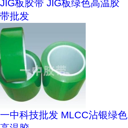
JIG板胶带 JIG板绿色高温胶
带批发
一中科技批发 MLCC沾银绿色