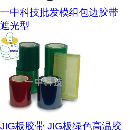
一中科技批发模组包边胶带
遮光型
JIG板胶带 JIG板绿色高温胶