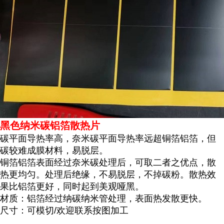
黑色纳米碳铝箔散热片
碳平面导热率高，奈米碳平面导热率远超铜箔铝箔，但
碳较难成膜材料，易脱层。
铜箔铝箔表面经过奈米碳处理后，可取二者之优点，散
热更均匀。处理后绝缘，不易脱层，不掉碳粉。
散热效
果比铝箔更好，同时起到美观哑黑。
材质：铝箔经过纳碳纳米管处理，表面热发散更快。
尺寸：可模切/欢迎联系按图加工