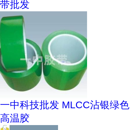
带批发
一中科技批发 MLCC沾银绿色
高温胶