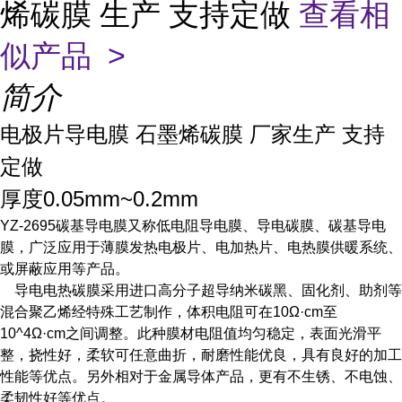
烯碳膜 生产 支持定做
查看相
似产品 >
简介
电极片导电膜 石墨烯碳膜 厂家生产 支持
定做
厚度0.05mm~0.2mm
YZ-2695碳基导电
膜
又称低电阻导电膜、导电碳膜、碳基导电
膜，广泛应用于薄膜发热电极片、电加热片、电热膜供暖系统、
或屏蔽应用等产品。
导电电热碳膜采用进口高分子超导纳米碳黑、固化剂、助剂等
混合聚乙烯经特殊工艺制作，体积电阻可在10Ω·cm至
10^4Ω·cm之间调整。此种膜材电阻值均匀稳定，表面光滑平
整，挠性好，柔软可任意曲折，耐磨性能优良，具有良好的加工
性能等优点。另外相对于金属导体产品，更有不生锈、不电蚀、
柔韧性好等优点。