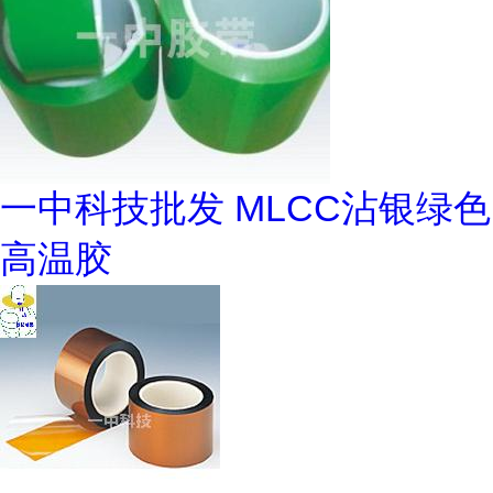
一中科技批发 MLCC沾银绿色
高温胶