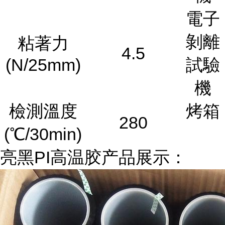
電子
剝離
粘著力
4.5
(N/25mm)
試驗
機
檢測溫度
烤箱
280
(℃/30min)
亮黑PI高温胶产品展示：