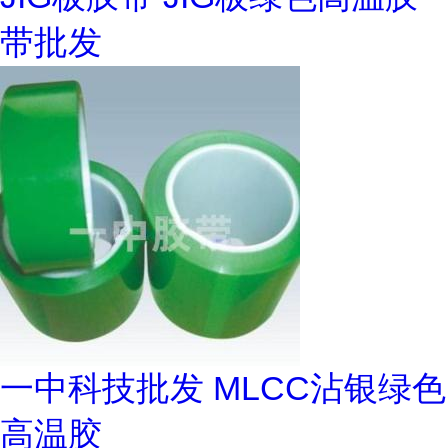
带批发
一中科技批发 MLCC沾银绿色
高温胶