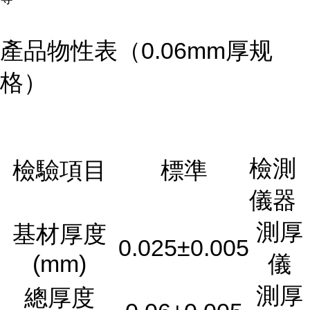
產品物性表（0.06mm厚规
格）
檢測
檢驗項目
標準
儀器
測厚
基材厚度
0.025±0.005
(mm)
儀
測厚
總厚度