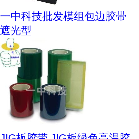
一中科技批发模组包边胶带
遮光型
JIG板胶带 JIG板绿色高温胶