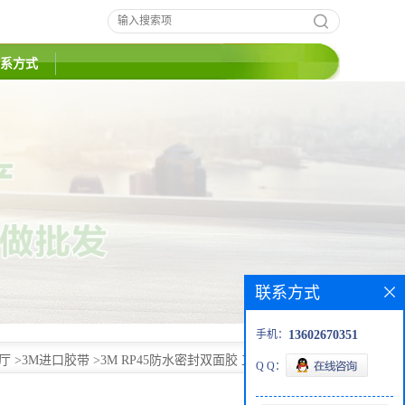
系方式
联系方式
手机：
13602670351
厅
>
3M进口胶带
>
3M RP45防水密封双面胶 工艺品底座背胶
Q Q：