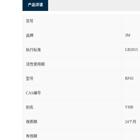
产品详请
货号
3M
品牌
GB2015
执行标准
活性使用期
RP45
型号
CAS编号
VHB
别名
保质期
24个月
有效期