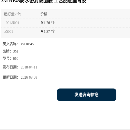
3M RP45防水密封双面胶 工艺品底座背胶
起订量 (个)
价格
1001-5001
￥
1.76 /个
≥5001
￥
1.37 /个
英文名称：
3M RP45
品牌：
3M
型号：
610
发布日期：
2018-04-11
更新日期：
2026-08-08
发送咨询信息