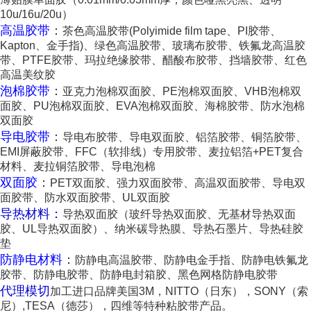
10u/16u/20u）
高温胶带
：
茶色高温胶带(Polyimide film tape、PI胶带、
Kapton、金手指)、绿色高温胶带、玻璃布胶带、铁氟龙高温胶
带、PTFE胶带、玛拉绝缘胶带、醋酸布胶带、挡墙胶带、红色
高温美纹胶
泡棉胶带
：
亚克力泡棉双面胶、PE泡棉双面胶、VHB泡棉双
面胶、PU泡棉双面胶、EVA泡棉双面胶、海棉胶带、防水泡棉
双面胶
导电胶带
：
导电布胶带、导电双面胶、铝箔胶带、铜箔胶带、
EMI屏蔽胶带、FFC（软排线）专用胶带、麦拉铝箔+PET复合
材料、麦拉铜箔胶带、导电泡棉
双面胶
：
PET双面胶、强力双面胶带、高温双面胶带、导电双
面胶带、防水双面胶带、UL双面胶
导热材料：
导热双面胶（玻纤导热双面胶、无基材导热双面
胶、UL导热双面胶）、纳米碳导热膜、导热石墨片、导热硅胶
垫
防静电材料
：
防静电高温胶带、防静电金手指、防静电铁氟龙
胶带、防静电胶带、防静电封箱胶、黑色网格防静电胶带
代理模切
加工进口品牌美国3M，NITTO（日东），SONY（索
尼）,TESA（德莎），四维等特种粘胶带产品。