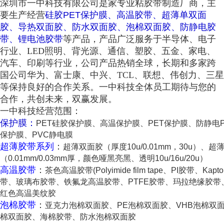
深圳市一中科技有限公司是家专业粘胶带制造厂商，主
要生产经营
硅胶PET保护膜、高温胶带、超薄单双面
胶、导热双面胶、防水双面胶、泡棉双面胶、防静电胶
带、锂电池胶带
等产品，产品广泛服务于半导体、电子
行业、LED照明、背光源、通信、塑胶、五金、家电、
汽车、印刷等行业，公司产品热销全球，长期和多家跨
国公司华为、富士康、中兴、TCL、联想、伟创力、三星
等保持良好的合作关系。一中科技全体员工期待与您的
合作，共创未来，双赢发展。
一中科技经营范围：
保护膜：
PET硅胶保护膜、高温保护膜、PET保护膜、防静电P
保护膜、PVC静电膜
超薄胶带系列
：
超薄双面胶（厚度10u/0.01mm，30u）、
（0.01mm/0.03mm厚，颜色哑黑亮黑、透明10u/16u/20u）
高温胶带
：
茶色高温胶带(Polyimide film tape、PI胶带、K
带、玻璃布胶带、铁氟龙高温胶带、PTFE胶带、玛拉绝缘胶
红色高温美纹胶
泡棉胶带
：
亚克力泡棉双面胶、PE泡棉双面胶、VHB泡棉双面
棉双面胶、海棉胶带、防水泡棉双面胶