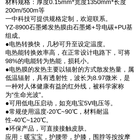
材料规格：厚度0.15mm*宽度1350mm*长度
200m/500m等
一中科技可提供规格定制，欢迎联系。
YZ-8900石墨烯发热膜由石墨烯+导电碳+PU基
组成。
●
电热转换快，几秒可升至设定温度。
电热能转换效率高，在正常设计电路下，可将
98%的电能转为热能，损耗小。
●
电热膜的发热主要以辐射的方式散发热量，属
低温辐射，具有透射性，波长为8.97微米，是
一种对人体健康有益的红外线，被科学家称
为“生命光波”。
●
可用低电压启动，如充电宝5V电压等。
●常规使用温度-20℃~90℃，材料耐温
性-40℃~120℃。
●
环保产品，可直接接触皮肤。
应用：暖宝宝，护腰带，护膝，围脖等按按摩