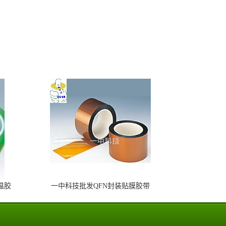
温胶
一中科技批发QFN封装贴膜胶带