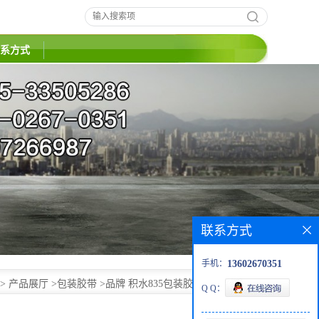
系方式
联系方式
手机：
13602670351
>
产品展厅
>
包装胶带
>
品牌 积水835包装胶带SEKISUI 835
Q Q：