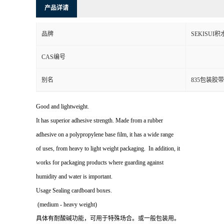
产品详请
品牌
SEKISUI积
CAS编号
别名
835包装胶带
Good and lightweight.
It has superior adhesive strength. Made from a rubber
adhesive on a polypropylene base film, it has a wide range
of uses, from heavy to light weight packaging. In addition, it
works for packaging products where guarding against
humidity and water is important.
Usage Sealing cardboard boxes.
(medium - heavy weight)
具体有耐酸碱功能，可用于特殊场合。或一般包装用。