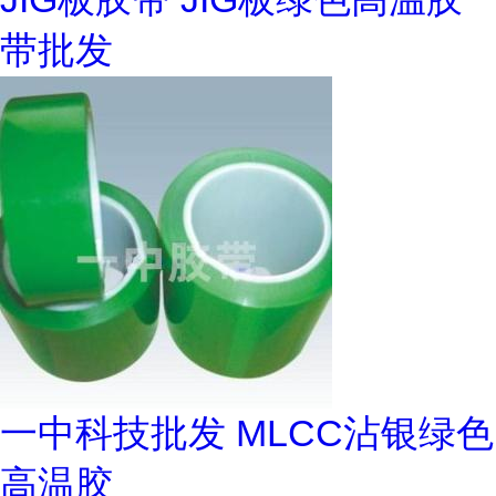
带批发
一中科技批发 MLCC沾银绿色
高温胶