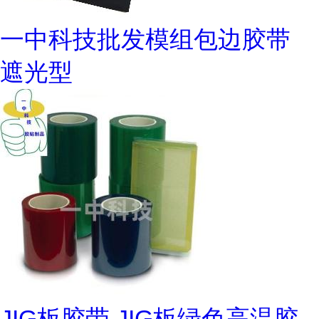
一中科技批发模组包边胶带
遮光型
JIG板胶带 JIG板绿色高温胶