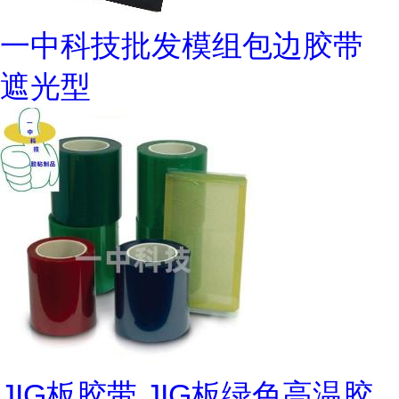
一中科技批发模组包边胶带
遮光型
JIG板胶带 JIG板绿色高温胶